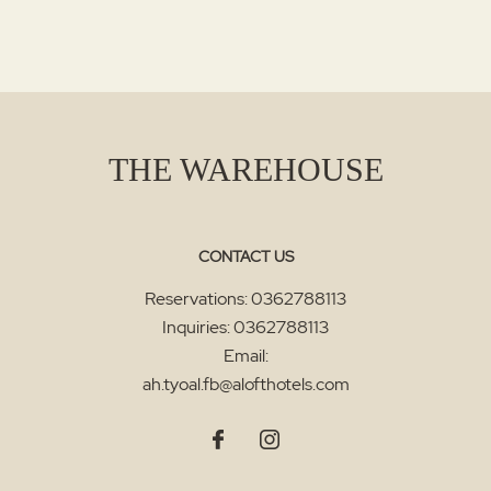
THE WAREHOUSE
CONTACT US
Reservations:
0362788113
Inquiries:
0362788113
Email:
ah.tyoal.fb@alofthotels.com